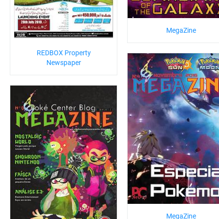
MegaZine
REDBOX Property
Newspaper
MegaZine