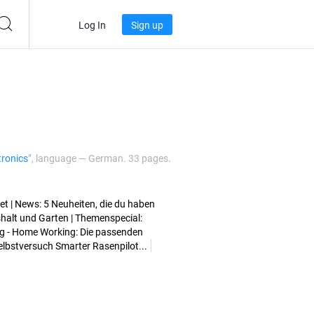
Log In
Sign up
tronics
”, language —
German
. 33 pages.
let | News: 5 Neuheiten, die du haben
shalt und Garten | Themenspecial:
ing - Home Working: Die passenden
elbstversuch Smarter Rasenpilot...