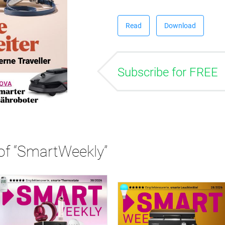
Read
Download
Subscribe for FREE
 of “SmartWeekly”