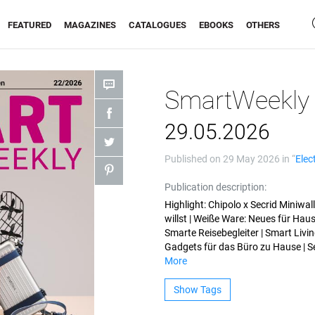
FEATURED
MAGAZINES
CATALOGUES
EBOOKS
OTHERS
SmartWeekly
29.05.2026
Published on
29 May 2026
in “
Elec
Publication description:
Highlight: Chipolo x Secrid Miniwal
willst | Weiße Ware: Neues für Hau
Smarte Reisebegleiter | Smart Liv
Gadgets für das Büro zu Hause | S
More
Show Tags