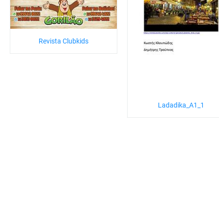
Revista Clubkids
Ladadika_A1_1
Anterior
1
2
3
4