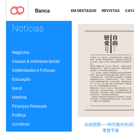
Banca
EM DESTAQUE
REVISTAS
CAT
Notícias
Negócios
Causas & Interesse Social
Celebridades e Fofocas
Educação
Geral
História
Finanças Pessoais
Política
Comércio
自由戀愛——時代製作的浪
導覽手冊