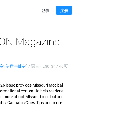
登录
注册
ON Magazine
身
,
健康与健身
” / 语言—
English
/ 48页
 issue provides Missouri Medical
ormational content to help readers
rn more about Missouri medical and
Jobs, Cannabis Grow Tips and more.