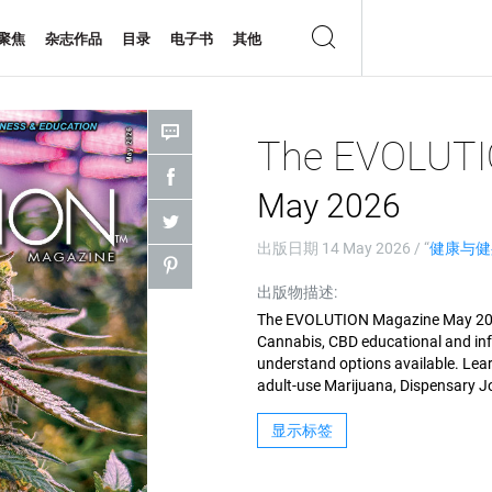
聚焦
杂志作品
目录
电子书
其他
The EVOLUTI
May 2026
出版日期
14 May 2026
/ “
健康与健
出版物描述:
The EVOLUTION Magazine May 2026
Cannabis, CBD educational and inf
understand options available. Lea
adult-use Marijuana, Dispensary 
显示标签