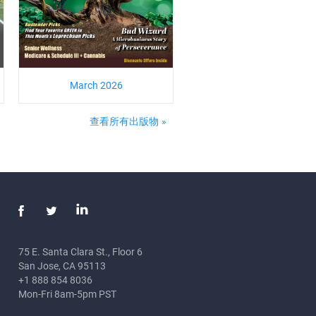
March 2026
查看所有出版物
75 E. Santa Clara St., Floor 6
San Jose
,
CA
95113
+1 888 854 8036
Mon-Fri 8am-5pm PST