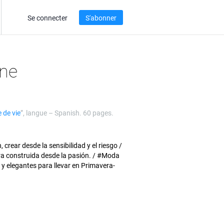
Se connecter
S'abonner
ne
e de vie
”, langue –
Spanish
. 60 pages.
crear desde la sensibilidad y el riesgo /
ra construida desde la pasión. / #Moda
 y elegantes para llevar en Primavera-