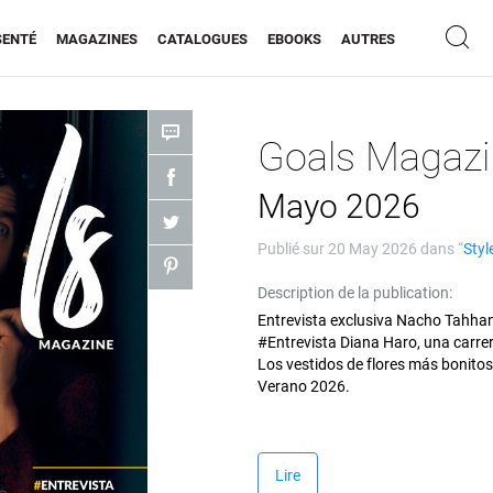
SENTÉ
MAGAZINES
CATALOGUES
EBOOKS
AUTRES
Goals Magazi
Mayo 2026
Publié sur
20 May 2026
dans “
Styl
Description de la publication:
Entrevista exclusiva Nacho Tahhan, 
#Entrevista Diana Haro, una carre
Los vestidos de flores más bonitos
Verano 2026.
Lire