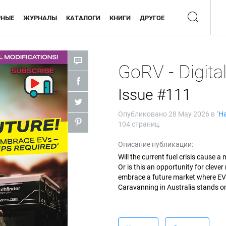
РНЫЕ
ЖУРНАЛЫ
КАТАЛОГИ
КНИГИ
ДРУГОЕ
GoRV - Digita
Issue #111
Опубликовано
28 May 2026
в "
Н
104 страниц.
Описание публикации:
Will the current fuel crisis cause 
Or is this an opportunity for cleve
embrace a future market where EVs
Caravanning in Australia stands on 