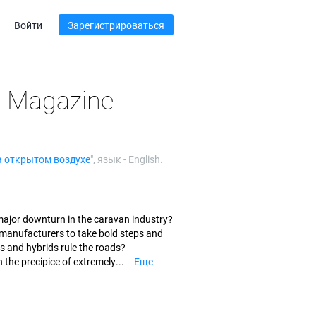
Войти
Зарегистрироваться
l Magazine
а открытом воздухе
", язык -
English
.
a major downturn in the caravan industry?
r manufacturers to take bold steps and
 and hybrids rule the roads?
the precipice of extremely...
Еще